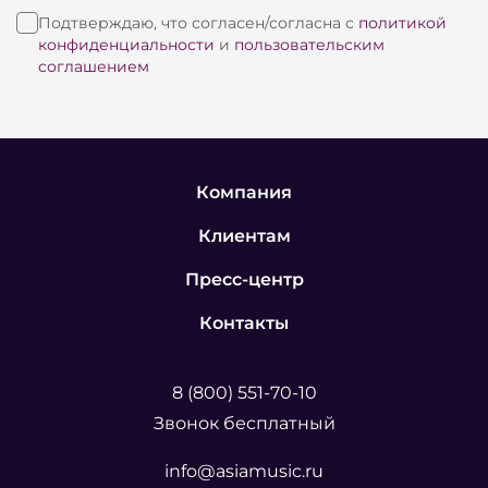
приборами имея при этом очень компактные
Подтверждаю, что согласен/согласна с
политикой
габариты. Данная консоль является идеальным
конфиденциальности
и
пользовательским
решением для установки и работы в стесненных
соглашением
условиях ( клубы, рестораны). Кроме этого
консоль MagicQ MQ60 отлично подходит в
качестве «служебной» консоли для
тестирования оборудования на площадке или на
Компания
складе.
Клиентам
Особенности:
Пресс-центр
Проходит как «ручная кладь»
Контакты
Быстрое и простое программирование
Полный набор «театральных» функций
8 (800) 551-70-10
Расширенная поддержка управления медиа-
Звонок бесплатный
серверами
Морфинг и клонирование приборов
info@asiamusic.ru