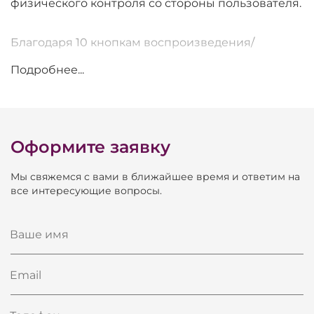
физического контроля со стороны пользователя.
Благодаря 10 кнопкам воспроизведения/
выполнения на устройстве стойка QuickQ Rack
Подробнее...
идеально сочетается с настенными панелями
10Scene.
Поддержка четырех потоков. QuickQ Rack
Оформите заявку
идеально подходит для инсталляций, где не
Мы свяжемся с вами в ближайшее время и ответим на
предусмотрен оператор пульта (бары,
все интересующие вопросы.
рестораны, архитектурная подсветка и т.д.).
Устройство можно использовать как настольный
Ваше имя
вариант или установить в стойку с помощью
входящих в комплект стоечных проушин.
Email