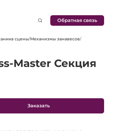
Обратная связь
аника сцены
/
Механизмы занавесов
/
ss-Master Секция
Заказать