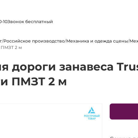
0-10
Звонок бесплатный
г
/
Российское производство
/
Механика и одежда сцены
/
Мех
 ПМЗТ 2 м
я дороги занавеса Tru
и ПМЗТ 2 м