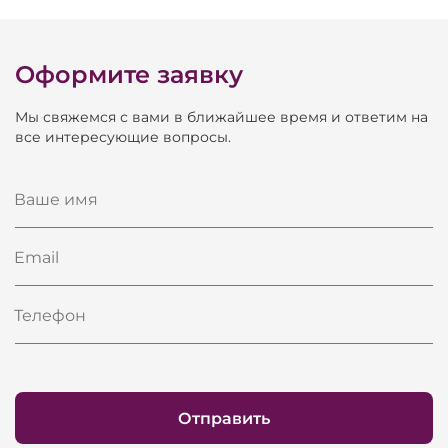
залов (Чехол на кресло, ткань suedine 501
bordo)
Трансформируемый амфитеатр спортивных
Оформите заявку
залов (Магистральный)
Мы свяжемся с вами в ближайшее время и ответим на
все интересующие вопросы.
Ваше имя
Email
Телефон
Отправить