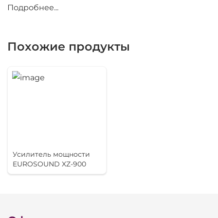
до
20 000 Гц
Подробнее...
Гармонические искажения + шум (при 4 Ом/1 кГц)
0,01
менее
%
Похожие продукты
Демпинг фактор (10-400 Гц при 8 Ом) 1:
550
Скорость нарастания выходного сигнала
40
Входное сопротивление
Симметричный (не менее)
20 кОм
Перекрестные помехи (не менее)
70 дБ
Отношение сигнал-шум (не менее)
105 дБ
Усилитель мощности
Класс
D
EUROSOUND XZ-900
Габариты
Высота
44 мм
Ширина
483 мм