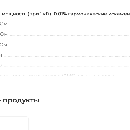
мощность (при 1 кГц, 0.01% гармонические искажен
 Ом
 Ом
 Ом
м
м
 напряжение на выходе (RMS) каждого канала
 пиковое напряжение на выходе каждого канала
иапазон
 продукты
короткое замыкание / функци