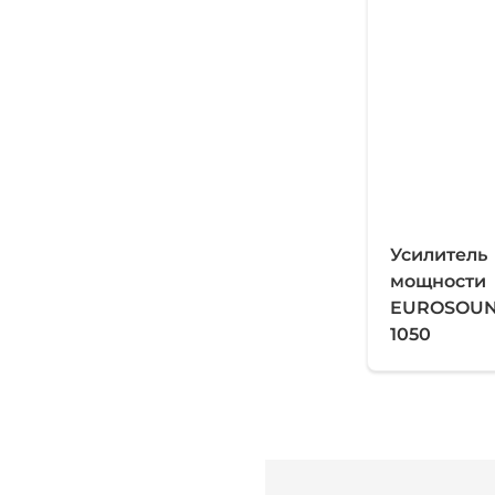
Гармонически
Демпинг факто
Стандартная 
Входное соп
Симметричн
Усилитель
мощности
Шум (тип взв
EUROSOUND
Перекрестные
1050
Отношение си
Класс
Входы
Выходы