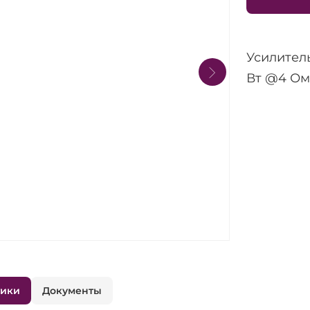
Усилител
Вт @4 Ом,
тики
Документы