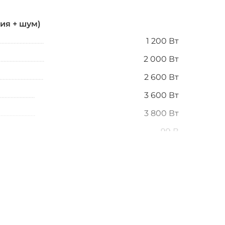
ия + шум)
1 200 Вт
2 000 Вт
2 600 Вт
3 600 Вт
3 800 Вт
99 В
140 В
20 Гц
20 000 Гц
я мягкого старта / дополнительное кольцо