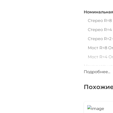
Номинальная 
Стерео R=8
Стерео R=4
Стерео R=2
Мост R=8 О
Мост R=4 О
Максимальное
Подробнее...
Максимальное
Частотный д
Похожие
от
до
Защита