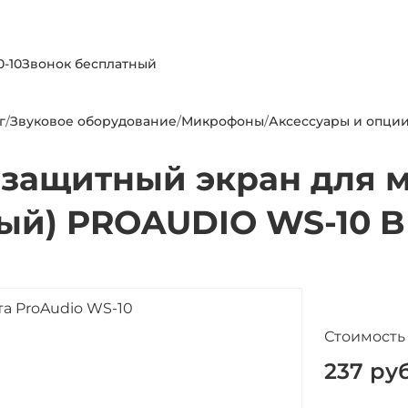
0-10
Звонок бесплатный
г
/
Звуковое оборудование
/
Микрофоны
/
Аксессуары и опци
озащитный экран для 
ый) PROAUDIO WS-10 B
Стоимость
237
руб