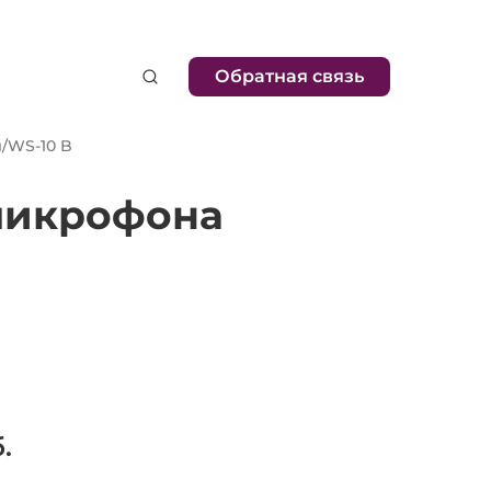
Обратная связь
и
/
WS-10 B
микрофона
.