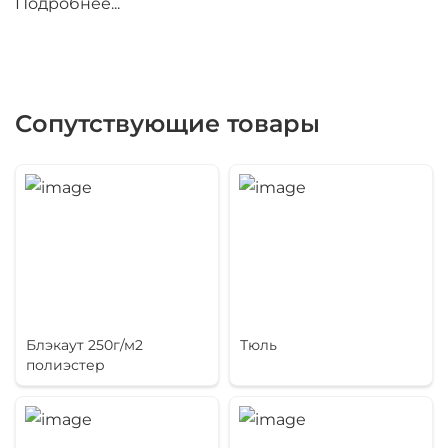
Подробнее...
абстрактную композицию.
Ограничение сценического пространства —
задник создаёт иллюзию замкнутости и
Сопутствующие товары
завершённости сценической картины, помогает
зрителю сконцентрироваться на действии,
происходящем перед задником.
Маскировка технического оборудования —
задник скрывает от глаз зрителей техническое
оборудование, расположенное в глубине сцены.
Блэкаут 250г/м2
Тюль
Проекционная поверхность — в современном
полиэстер
театре задник часто используется как экран для
проекций, что позволяет создавать
динамические декорации и визуальные