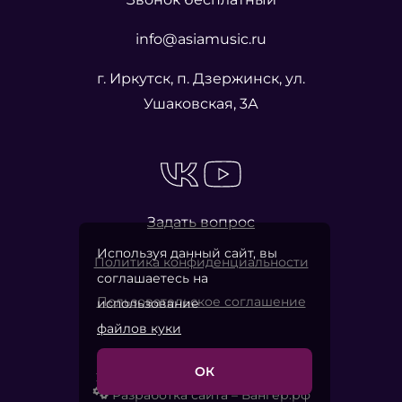
info@asiamusic.ru
г. Иркутск, п. Дзержинск, ул.
Ушаковская, 3А
Задать вопрос
Используя данный сайт, вы
Политика конфиденциальности
соглашаетесь на
Пользовательское соглашение
использование
файлов куки
ОК
2026 © «Азия Мьюзик Компани»
Разработка сайта – Вангер.рф