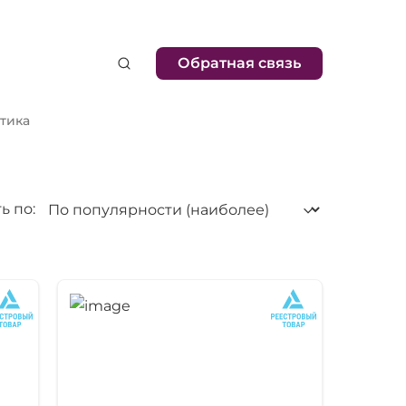
Обратная связь
тика
ь по: