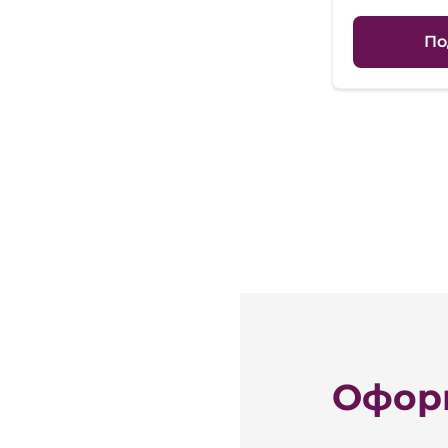
По
Оформ