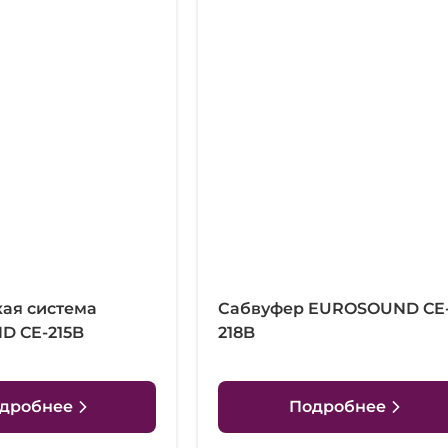
кая система
Сабвуфер EUROSOUND CE
 CE-215B
218B
дробнее
Подробнее