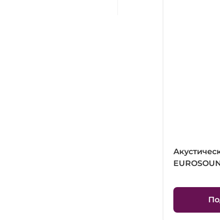
Акустичес
EUROSOUND
По